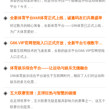
亲爱的运动爱好者们，你是否在寻找一个能够提升你运动体验的
平台？今天，...
全新体育平台kk8体育正式上线，诚邀码友们共襄盛举
经过数月的精心筹备，全新体育平台——196体育已正式上线，
为广大体育爱好...
G66.VIP官网登陆入口正式开放，全新平台引领数字娱乐新潮流
随着互联网技术的飞速发展，全新的娱乐平台G66.VIP官网登陆
入口正式上...
体育娱乐综合平台——让运动与娱乐无缝融合
196体育娱乐综合平台诞生于互联网时代，顺应了人们对运动和
娱乐的多元化需...
五大联赛竞猜：足球狂热与智慧的碰撞
在足球世界中，五大联赛无疑是最具影响力的赛事之一。这五个
联赛分别是英...