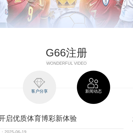
G66注册
WONDERFUL VIDEO
客户分享
新闻动态
6：开启优质体育博彩新体验
2025-06-19