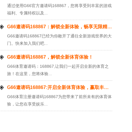
通过使用G66官方邀请码168867，您将享受到丰富的游戏
福利、专属特权以及...
G66邀请码168867：解锁全新体验，畅享无限精彩！
G66邀请码168867已经为你敞开了通往全新游戏世界的大
门。快来加入我们吧...
G66邀请码168867，解锁全新体育体验！
G66体育邀请码：168867,让我们一起开启全新的体育之
旅！在这里，您将体验...
G66邀请码168867:开启全新体育体验，赢取丰厚奖金！
G66体育注册邀请码168867为您带来了前所未有的体育体
验，让您在享受娱乐...